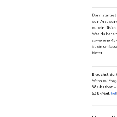
Dann startest 
dein Arzt dein
du kein Risiko
Was du behält
sowie eine 45-
ist ein umfas
bietet.
Brauchst du H
Wenn du Frage
💬 
Chatbot
 –
📧 
E-Mail
: 
hel