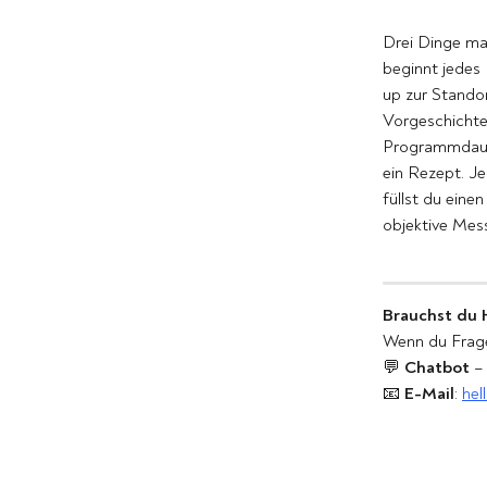
Drei Dinge mac
beginnt jedes
up zur Standor
Vorgeschichte
Programmdauer
ein Rezept. 
füllst du eine
objektive Mes
Brauchst du H
Wenn du Frage
💬 
Chatbot
 –
📧 
E-Mail
: 
hel