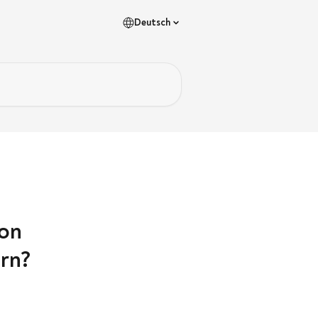
Deutsch
von
rn?