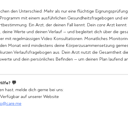
hen den Unterschied: Mehr als nur eine flüchtige Eignungsprüfung.
 Programm mit einem ausführlichen Gesundheitsfragebogen und e
tbestimmung. Ein Arzt, der deinen Fall kennt. Dein 
care
 Arzt kennt 
, deine Werte und deinen Verlauf — und begleitet dich über die ges
 mit regelmässigen Video Konsultationen. Monatliches Monitoring,
Jeden Monat wird mindestens deine Körperzusammensetzung gemes
n kurzen Verlaufsfragebogen aus. Dein Arzt nutzt die Gesamtheit di
swerte und dein persönliches Befinden — um deinen Plan laufend a
ilfe? 💬
n hast, melde dich gerne bei uns:
 Verfügbar auf unserer Website
lo@care.me