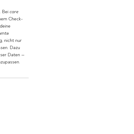
 Bei 
care
inem Check-
deine 
amte 
 nicht nur 
sen. Dazu 
eser Daten — 
nzupassen.